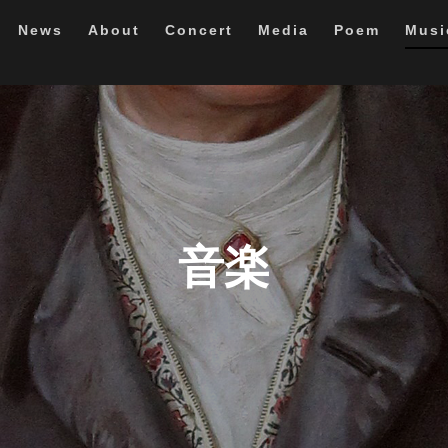
News
About
Concert
Media
Poem
Musi
音楽