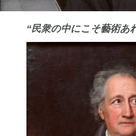
“民衆の中にこそ藝術あれ