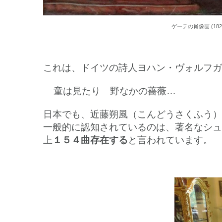
ゲーテの肖像画 (182
これは、ドイツの詩人ヨハン・ヴォルフガング・フ
童は見たり 野なかの薔薇…
日本でも、近藤朔風（こんどうさくふう）の訳
一般的に認知されているのは、著名なシューベルト（
上
１５４曲存在する
と言われています。